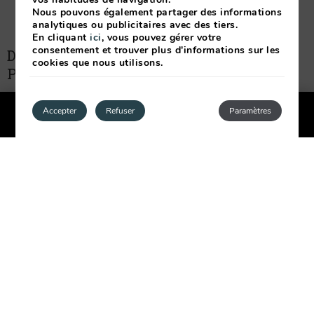
Nous pouvons également partager des informations
analytiques ou publicitaires avec des tiers.
En cliquant
ici
, vous pouvez gérer votre
consentement et trouver plus d'informations sur les
DÉCOUVREZ TOUTES NOS
cookies que nous utilisons.
PROMOTIONS DISPONIBLES
Accepter
Refuser
Paramètres
VOIR TOUTES LES OFFRES
THE OLIVER POZUELO :
PROFITEZ DE VOTRE
INDÉPENDANCE